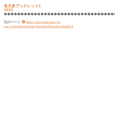
名
大
史
ブ
ッ
ク
レ
ッ
ト
9
54/62
�
�
�
�
�
�
�
�
�
�
�
�
�
�
�
�
�
�
�
�
�
�
�
�
�
�
�
�
�
�
�
�
�
元のページ
https://nua.jimu.nagoya-
u.ac.jp/booklet/Library/booklet09/index.html#54