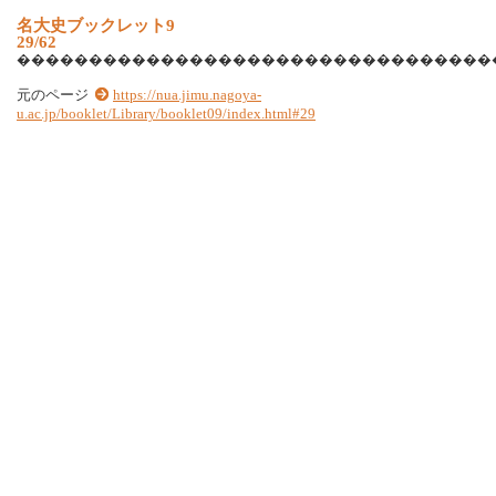
名
大
史
ブ
ッ
ク
レ
ッ
ト
9
29/62
�
�
�
�
�
�
�
�
�
�
�
�
�
�
�
�
�
�
�
�
�
�
�
�
�
�
�
�
�
�
�
�
�
元のページ
https://nua.jimu.nagoya-
u.ac.jp/booklet/Library/booklet09/index.html#29